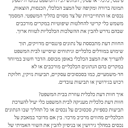
פיננסי, כלכלי או עסקי, המוגש לבית המשפט במטרה לספק
תמונה ברורה ומקיפה של המצב הכלכלי, הכנסות, הוצאות,
נכסים או התחייבויות של צד מסוים בהליך המשפטי. המסמך
משמש כלי קריטי להחלטות שיפוטיות במקרים מורכבים
שבהם נדרש להבין את ההשלכות הכלכליות לטווח ארוך.
החוות דעת מתבססת על נתונים פיננסיים מדויקים, תוך
שימוש במודלים כלכליים וניתוחים שיסייעו לבית המשפט
להעריך את המצב הכלכלי באופן מבוסס. הדבר חשוב במיוחד
במקרים בהם הנתונים הכלכליים מורכבים או לא
חד-משמעיים, כמו בסכסוכים עסקיים, תביעות נזיקין, חלוקת
רכוש בגירושין או תביעות עובדים.
איך חוות דעת כלכלית עוזרת בבית המשפט?
חוות דעת כלכלית מעניקה לבית המשפט כלי יעיל להערכת
תביעות כספיות, סכסוכים על נכסים או כל תהליך שבו הנתונים
הכלכליים מהווים מרכיב מרכזי. בין אם מדובר במאבק על
נכסים במהלך גירושין או בניסיון להבין את השווי האמיתי של