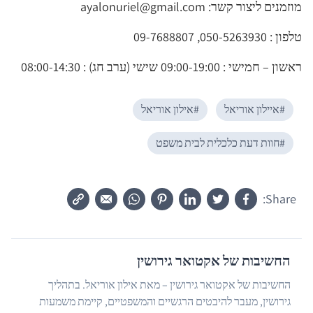
מוזמנים ליצור קשר
:
ayalonuriel@gmail.com
טלפון : 050-5263930, 09-7688807
ראשון – חמישי : 09:00-19:00 שישי (ערב חג) : 08:00-14:30
#
איילון אוריאל
#
אילון אוריאל
#
חוות דעת כלכלית לבית משפט
Share:
החשיבות של אקטואר גירושין
החשיבות של אקטואר גירושין – מאת אילון אוריאל. בתהליך
גירושין, מעבר להיבטים הרגשיים והמשפטיים, קיימת משמעות