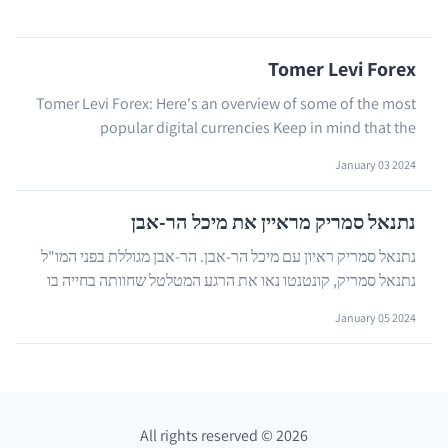
Tomer Levi Forex
Tomer Levi Forex: Here's an overview of some of the most
popular digital currencies Keep in mind that the
…
popularity and rankings of cryptocurrencies ca...
January 03 2024
נתנאל סמריק מראיין את מיכל הר-אבן
נתנאל סמריק ראיון עם מיכל הר-אבן. הר-אבן מגוללת בפני המו"ל
נתנאל סמריק, קונטנטו נאו את הרגע המטלטל שחוותה בחייה בו
הותקפה בברוטליות ע״י אלמוני באדמונטון...
…
January 05 2024
All rights reserved
©
2026