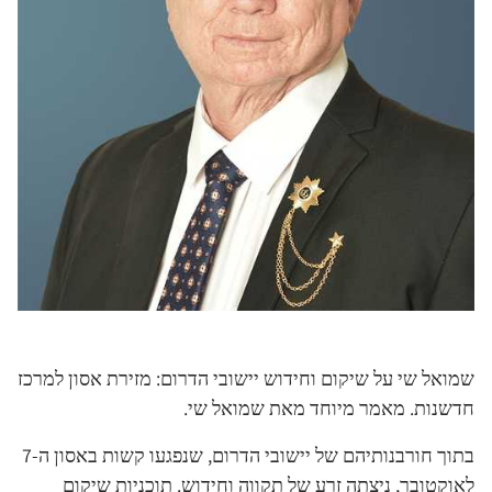
שמואל שי על שיקום וחידוש יישובי הדרום: מזירת אסון למרכז
חדשנות. מאמר מיוחד מאת שמואל שי.
בתוך חורבנותיהם של יישובי הדרום, שנפגעו קשות באסון ה-7
לאוקטובר, ניצתה זרע של תקווה וחידוש. תוכניות שיקום